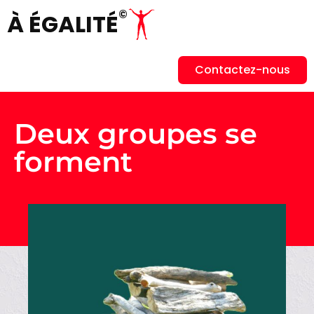
©
À ÉGALITÉ
Contactez-nous
Deux groupes se
forment