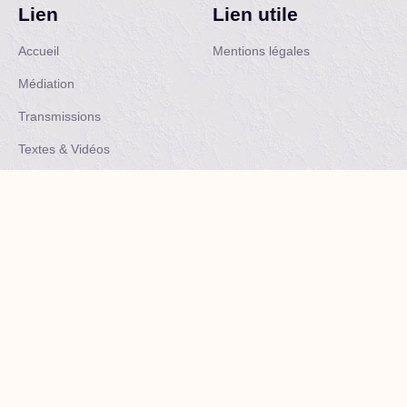
Lien
Lien utile
Accueil
Mentions légales
Médiation
Transmissions
Textes & Vidéos
Nos livres
Qui sommes-nous
Contact
Contact
aegalite@aegalite.fr
©Copyright 2023 – Création par
Soyez Remarquable by DN