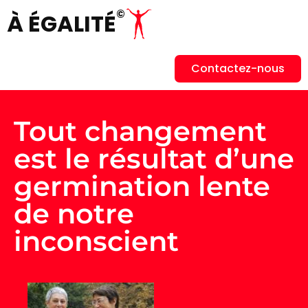
©
À ÉGALITÉ
Contactez-nous
Tout changement
est le résultat d’une
germination lente
de notre
inconscient