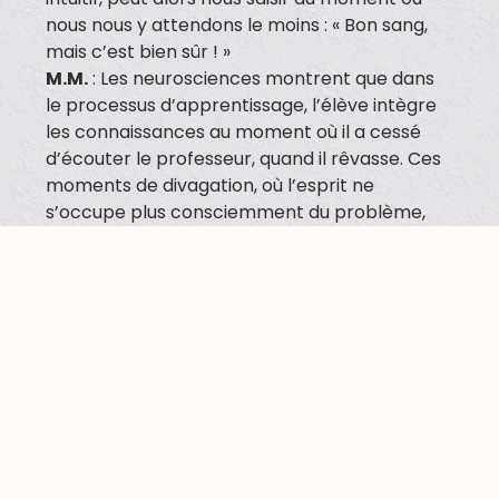
nous nous y attendons le moins : « Bon sang,
mais c’est bien sûr ! »
M.M.
: Les neurosciences montrent que dans
le processus d’apprentissage, l’élève intègre
les connaissances au moment où il a cessé
d’écouter le professeur, quand il rêvasse. Ces
moments de divagation, où l’esprit ne
s’occupe plus consciemment du problème,
ouvrent la porte de l’inconscient. Au cours de
notre enquête, beaucoup gens nous ont dit
avoir vécu leur prise de conscience en faisant
une nouvelle rencontre, en pratiquant une
activité qui mobilise d’autres sens
(je me réjouis d’ailleurs du retour du tricot et
de la broderie), donc d’autres façons de
réfléchir.
Soudain, on voit le monde autrement. C’est ça,
la créativité : se mettre la tête à l’envers.